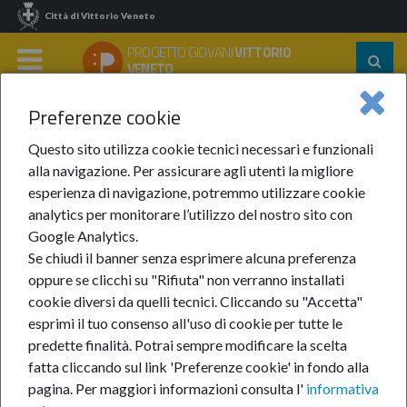
Città di Vittorio Veneto
PROGETTO GIOVANI
VITTORIO
Segu
VENETO
su:
MENU
Preferenze cookie
Home
In Evidenza
Anno 2025
Novembre 2025
Questo sito utilizza cookie tecnici necessari e funzionali
Novembre 2025
alla navigazione. Per assicurare agli utenti la migliore
esperienza di navigazione, potremmo utilizzare cookie
analytics per monitorare l’utilizzo del nostro sito con
Google Analytics.
Se chiudi il banner senza esprimere alcuna preferenza
oppure se clicchi su "Rifiuta" non verranno installati
cookie diversi da quelli tecnici. Cliccando su "Accetta"
In questa sezione:
Novembre 2025
esprimi il tuo consenso all'uso di cookie per tutte le
FIMO in forma
predette finalità.
Potrai sempre modificare la scelta
ExpressiveArt
fatta cliccando sul link 'Preferenze cookie' in fondo alla
pagina.
Per maggiori informazioni consulta l'
informativa