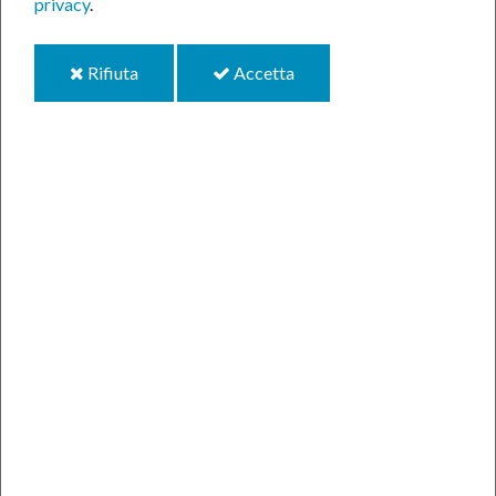
privacy
.
i
i
Rifiuta
Accetta
Anno 2025
cookie
cookie
Gennaio 2025
Febbraio 2025
Marzo 2025
Aprile 2025
Maggio 2025
Giugno 2025
Luglio 2025
Agosto 2025
Settembre 2025