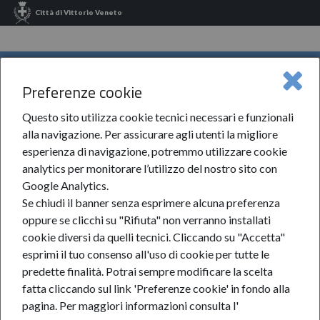
Città di Vittorio Veneto
INFORMA VITTORIO VENETO
Preferenze cookie
Informa Vittorio Veneto
News
2025
Aprile
MENU
IncontraLavoro Turismo Dolomiti
Questo sito utilizza cookie tecnici necessari e funzionali
alla navigazione. Per assicurare agli utenti la migliore
IncontraLavoro Turismo
esperienza di navigazione, potremmo utilizzare cookie
analytics per monitorare l’utilizzo del nostro sito con
Dolomiti
Google Analytics.
Se chiudi il banner senza esprimere alcuna preferenza
oppure se clicchi su "Rifiuta" non verranno installati
1-apr-2025
cookie diversi da quelli tecnici. Cliccando su "Accetta"
esprimi il tuo consenso all'uso di cookie per tutte le
CATEGORIE:
Lavoro
predette finalità.
Potrai sempre modificare la scelta
fatta cliccando sul link 'Preferenze cookie' in fondo alla
pagina.
Per maggiori informazioni consulta l'