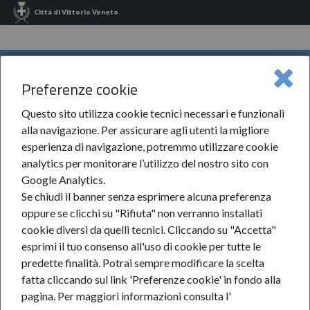
Città di Vittorio Veneto
INFORMA VITTORIO VENETO
Preferenze cookie
Informa Vittorio Veneto
News
MENU
Questo sito utilizza cookie tecnici necessari e funzionali
alla navigazione. Per assicurare agli utenti la migliore
esperienza di navigazione, potremmo utilizzare cookie
analytics per monitorare l’utilizzo del nostro sito con
News
Google Analytics.
Se chiudi il banner senza esprimere alcuna preferenza
oppure se clicchi su "Rifiuta" non verranno installati
cookie diversi da quelli tecnici. Cliccando su "Accetta"
esprimi il tuo consenso all'uso di cookie per tutte le
predette finalità.
Potrai sempre modificare la scelta
fatta cliccando sul link 'Preferenze cookie' in fondo alla
pagina.
Per maggiori informazioni consulta l'