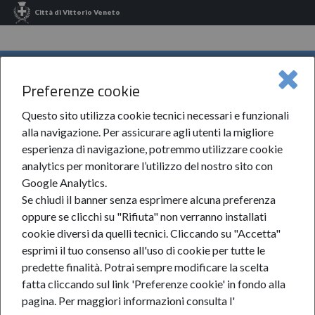
Città di Vittorio Veneto
INFORMA VITTORIO VENETO
Preferenze cookie
Informa Vittorio Veneto
News
2026
Maggio
MENU
Laboratorio Formativo Gratuito: Conosci I Tuoi Diritti Sul Lavoro?
Questo sito utilizza cookie tecnici necessari e funzionali
alla navigazione. Per assicurare agli utenti la migliore
Laboratorio formativo
esperienza di navigazione, potremmo utilizzare cookie
analytics per monitorare l’utilizzo del nostro sito con
gratuito: Conosci i tuoi
Google Analytics.
Se chiudi il banner senza esprimere alcuna preferenza
diritti sul lavoro?
oppure se clicchi su "Rifiuta" non verranno installati
cookie diversi da quelli tecnici. Cliccando su "Accetta"
esprimi il tuo consenso all'uso di cookie per tutte le
predette finalità.
Potrai sempre modificare la scelta
5-mag-2026
fatta cliccando sul link 'Preferenze cookie' in fondo alla
pagina.
Per maggiori informazioni consulta l'