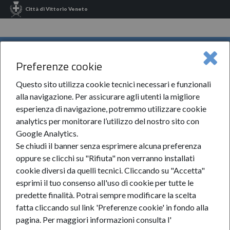
Città di Vittorio Veneto
INFORMA VITTORIO VENETO
Preferenze cookie
Informa Vittorio Veneto
News Sportello Famiglia
2023
MENU
Settembre
Tempo Libero A Misura Di Famiglia
Questo sito utilizza cookie tecnici necessari e funzionali
alla navigazione. Per assicurare agli utenti la migliore
Tempo libero a misura di
esperienza di navigazione, potremmo utilizzare cookie
analytics per monitorare l’utilizzo del nostro sito con
famiglia
Google Analytics.
Se chiudi il banner senza esprimere alcuna preferenza
oppure se clicchi su "Rifiuta" non verranno installati
12-set-2023
cookie diversi da quelli tecnici. Cliccando su "Accetta"
esprimi il tuo consenso all'uso di cookie per tutte le
predette finalità.
Potrai sempre modificare la scelta
fatta cliccando sul link 'Preferenze cookie' in fondo alla
pagina.
Per maggiori informazioni consulta l'