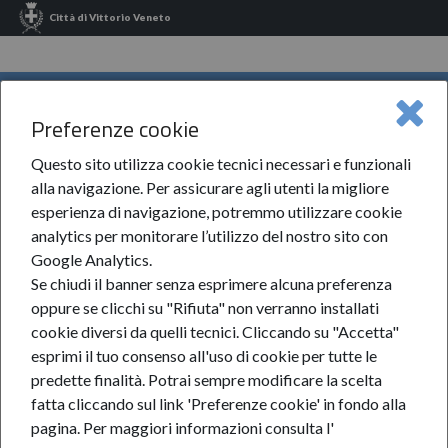
Città di Vittorio Veneto
INFORMA VITTORIO VENETO
Preferenze cookie
Informa Vittorio Veneto
InformaDonna
MENU
Questo sito utilizza cookie tecnici necessari e funzionali
InformaDonna
alla navigazione. Per assicurare agli utenti la migliore
esperienza di navigazione, potremmo utilizzare cookie
analytics per monitorare l’utilizzo del nostro sito con
Google Analytics.
Se chiudi il banner senza esprimere alcuna preferenza
oppure se clicchi su "Rifiuta" non verranno installati
cookie diversi da quelli tecnici. Cliccando su "Accetta"
esprimi il tuo consenso all'uso di cookie per tutte le
predette finalità.
Potrai sempre modificare la scelta
fatta cliccando sul link 'Preferenze cookie' in fondo alla
pagina.
Per maggiori informazioni consulta l'