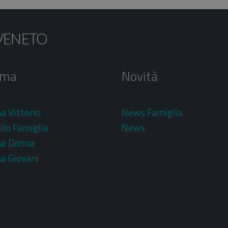
VENETO
rma
Novità
a Vittorio
News Famiglia
llo Famiglia
News
ma Donna
a Giovani