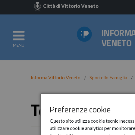
Città di Vittorio Veneto
INFORMA
VENETO
MENU
Informa Vittorio Veneto
Sportello Famiglia
Tempo gratuit
Preferenze cookie
Questo sito utilizza cookie tecnici necess
utilizzare cookie analytics per monitorare 