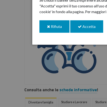
Se chiudi il banner senza esprimere alcuna 
"Accetta" esprimi il tuo consenso all'uso d
cookie' in fondo alla pagina.
Per maggiori 
i
i
Rifiuta
Accetta
cookie
cookie
Consulta anche le
schede informative
!
Studiare e Lavorare
Studiare
Diventare famiglia