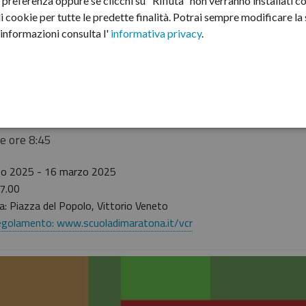
preferenza oppure se clicchi su "Rifiuta" non verranno installati co
i cookie per tutte le predette finalità.
Potrai sempre modificare la s
informazioni consulta l'
informativa privacy
.
 manifestazione ludico-motoria aperta a tutti, perfetta per 
 sportiva immersa nella natura senza l’ansia della competi
me Meschio: 12 km – Marcia non competitiva; 6 km – Passeg
ici
le ore 8:45
zo 2025
- 16 marzo 2025
7.00
: Piazza del Popolo, Vittorio Veneto
regolamento: www.scuoladimaratona.it/vcr