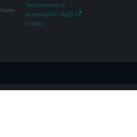
Dichiarazione di
ttorio-
accessibilità - AgID
Credits