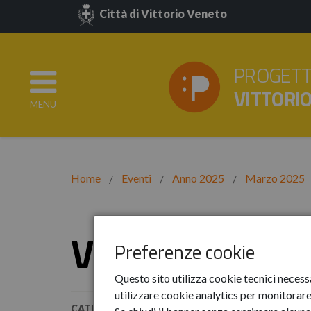
Città di Vittorio Veneto
PROGETT
VITTORI
MENU
Home
Eventi
Anno 2025
Marzo 2025
Vittorio City 
Preferenze cookie
Questo sito utilizza cookie tecnici necess
utilizzare cookie analytics per monitorare 
CATEGORIE:
Partecipare
Informagiovani