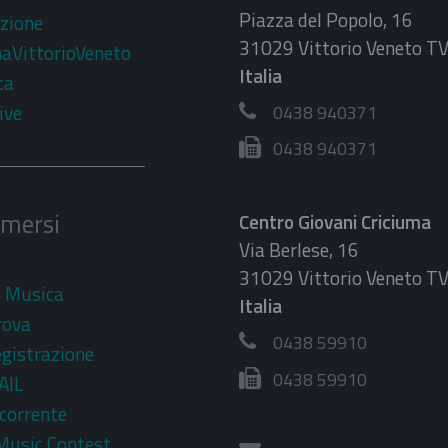
Piazza del Popolo, 16
zione
31029 Vittorio Veneto T
aVittorioVeneto
Italia
ca
ive
0438 940371
0438 940371
imersi
Centro Giovani Criciuma
Via Berlese, 16
31029 Vittorio Veneto T
o Musica
Italia
rova
0438 59910
egistrazione
0438 59910
AIL
corrente
Music Contest