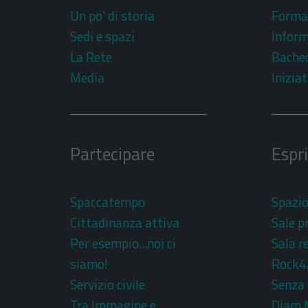
Un po' di storia
Forma
Sedi e spazi
Inform
La Rete
Bache
Media
Iniziat
Partecipare
Espr
Spaccatempo
Spazi
Cittadinanza attiva
Sale p
Per esempio...noi ci
Sala r
siamo!
Rock4
Servizio civile
Senza 
Tra Immagine e
Djam 