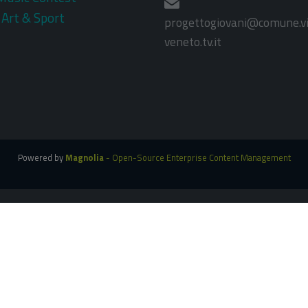
 Art & Sport
progettogiovani@comune.vi
veneto.tv.it
Powered by
Magnolia
- Open-Source Enterprise Content Management