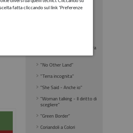
okie diversi da quelli tecnici. Cliccando su
Febbraio 2025
celta fatta cliccando sul link 'Preferenze
Marzo 2025
Vittorio City Run
chi
zione.
Camminata di pari passo
giata
Domenico Varipapa incontra
Vittorio Veneto
"No Other Land"
"Terra incognita"
"She Said - Anche io"
"Woman talking - Il diritto di
scegliere"
"Green Border"
Coriandoli a Colori