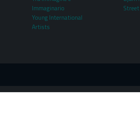
Immaginario
Street
Young International
Artists