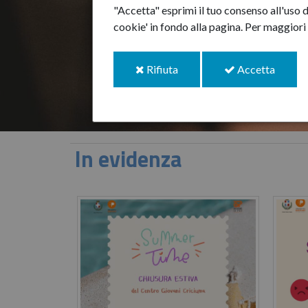
"Accetta" esprimi il tuo consenso all'uso d
cookie' in fondo alla pagina.
Per maggiori 
:
Orientarsi
i
i
Rifiuta
Accetta
cookie
cookie
In evidenza