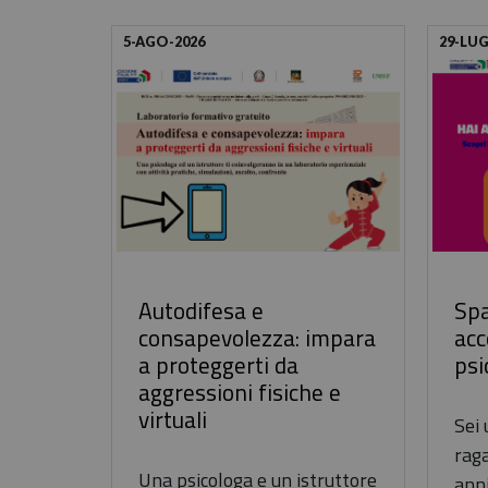
5-AGO-2026
29-LUG
Autodifesa e
Spa
consapevolezza: impara
ac
a proteggerti da
psi
aggressioni fisiche e
virtuali
Sei
raga
Una psicologa e un istruttore
anni