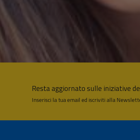
Resta aggiornato sulle iniziative d
Inserisci la tua email ed iscriviti alla Newslett