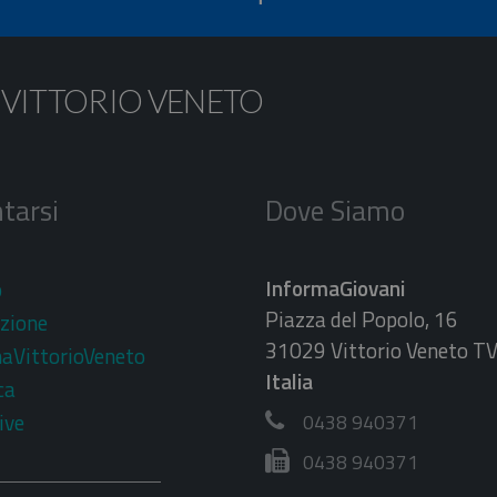
 VITTORIO VENETO
tarsi
Dove Siamo
InformaGiovani
o
Piazza del Popolo, 16
zione
31029 Vittorio Veneto T
aVittorioVeneto
Italia
ca
ive
0438 940371
0438 940371