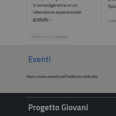
ti coinvolgeranno in un
Spa
laboratorio esperenziale
gratuito ...
CONTINUA
CON
VEDI TUTTE LE NEWS
Eventi
Non ci sono eventi nell'indirizzo indicato
Progetto Giovani