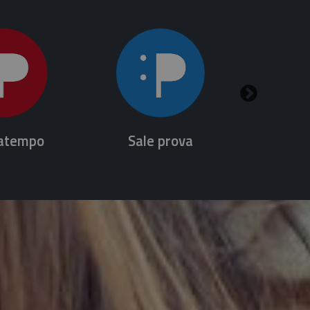
atempo
Sale prova