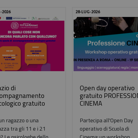
-2026
28-LUG-2026
zio di
Open day operativo
compagnamento
gratuito PROFESSIO
cologico gratuito
CINEMA
 un ragazzo o una
Partecipa all'Open Day
zza tra gli 11 e i 21
operativo di Scuola di
? Le psicologhe dello
Cinema: un workshop