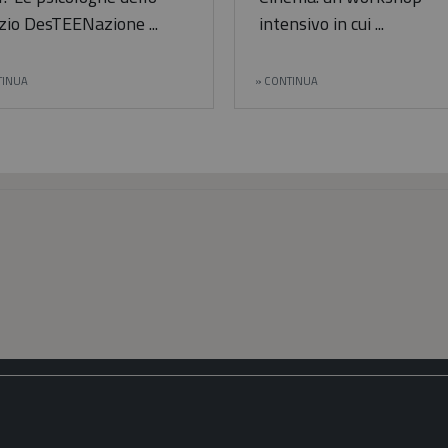
zio DesTEENazione ...
intensivo in cui ...
TINUA
CONTINUA