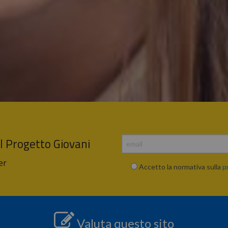
el Progetto Giovani
er
Accetto la normativa sulla
p
Valuta questo sito