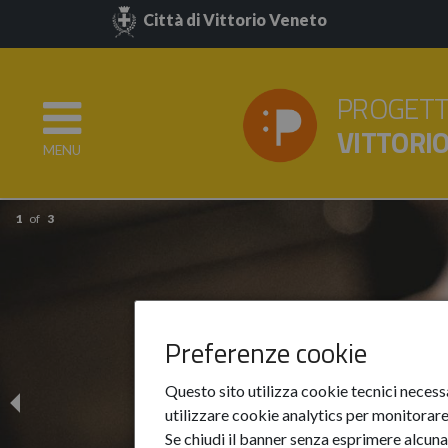
Città di Vittorio Veneto
PROGETT
VITTORI
MENU
1
of
3
Preferenze cookie
Questo sito utilizza cookie tecnici necess
utilizzare cookie analytics per monitorare 
Se chiudi il banner senza esprimere alcuna 