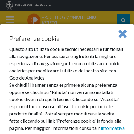
Città di Vittorio Veneto
PROGETTO GIOVANI
VITTORIO
Segu
VENETO
su:
MENU
Preferenze cookie
Home
In Evidenza
Anno 2022
Settembre 2022
Riapre Lo Spaccatempo Del Centro Giovani Criciuma!
Questo sito utilizza cookie tecnici necessari e funzionali
alla navigazione. Per assicurare agli utenti la migliore
Riapre lo Spaccatempo
esperienza di navigazione, potremmo utilizzare cookie
analytics per monitorare l’utilizzo del nostro sito con
del Centro Giovani
Google Analytics.
Se chiudi il banner senza esprimere alcuna preferenza
Criciuma!
oppure se clicchi su "Rifiuta" non verranno installati
cookie diversi da quelli tecnici. Cliccando su "Accetta"
esprimi il tuo consenso all'uso di cookie per tutte le
predette finalità.
Potrai sempre modificare la scelta
8-set-2022
fatta cliccando sul link 'Preferenze cookie' in fondo alla
pagina.
Per maggiori informazioni consulta l'
informativa