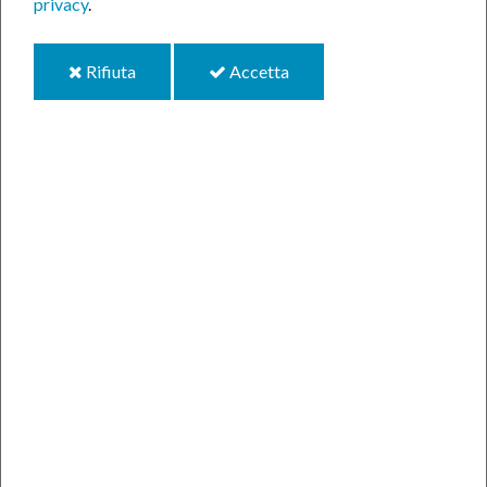
privacy
.
i
i
Rifiuta
Accetta
cookie
cookie
Tutti i lunedì, giovedì e venerdì pomeriggio torna in
presenza lo spazio di aggregazione per ragazze e
ragazzi.