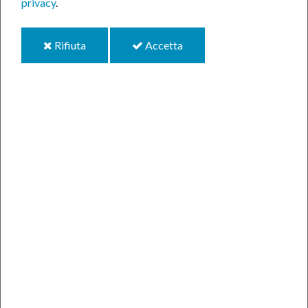
privacy
.
i
i
Rifiuta
Accetta
cookie
cookie
Venerdì 8 marzo alle ore 15 in Via Cavour sarà
inaugurata la settima panchina- simbolo contro
ogni forma di violenza.
Nell'ambito del progetto " I colori della violenza ",
avviato dal comune di Vittorio Veneto – Commissione
Pari Opportunità nel 2021,
venerdì 8 marzo alle ore
15.00
, in occasione della Giornata Internazionale della