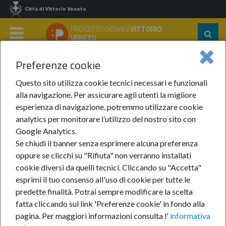
Città di Vittorio Veneto
PROGETTO GIOVANI
VITTORIO
Segu
VENETO
su:
MENU
Preferenze cookie
Home
In Evidenza
Anno 2024
Marzo 2024
I Colori Della Violenza: Inaugurazione Nuova Panchina
Questo sito utilizza cookie tecnici necessari e funzionali
alla navigazione. Per assicurare agli utenti la migliore
I Colori della Violenza:
esperienza di navigazione, potremmo utilizzare cookie
analytics per monitorare l’utilizzo del nostro sito con
inaugurazione nuova
Google Analytics.
Se chiudi il banner senza esprimere alcuna preferenza
panchina
oppure se clicchi su "Rifiuta" non verranno installati
cookie diversi da quelli tecnici. Cliccando su "Accetta"
esprimi il tuo consenso all'uso di cookie per tutte le
predette finalità.
Potrai sempre modificare la scelta
4-mar-2024
fatta cliccando sul link 'Preferenze cookie' in fondo alla
pagina.
Per maggiori informazioni consulta l'
informativa