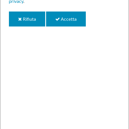
privacy
.
i
i
Rifiuta
Accetta
cookie
cookie
Durante il mese di settembre il Centro Giovani
"Criciuma" rimane chiuso.
Spiace comunicare alle ragazze, ai ragazzi e a tutti gli
affezionati del CG Criciuma che il Centro Giovani