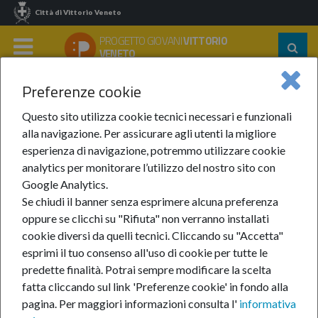
Città di Vittorio Veneto
PROGETTO GIOVANI
VITTORIO
Segu
VENETO
su:
MENU
Preferenze cookie
Home
In Evidenza
Anno 2024
Settembre 2024
Chiusura Centro Giovani A Settembre
Questo sito utilizza cookie tecnici necessari e funzionali
alla navigazione. Per assicurare agli utenti la migliore
Chiusura Centro Giovani
esperienza di navigazione, potremmo utilizzare cookie
analytics per monitorare l’utilizzo del nostro sito con
a settembre
Google Analytics.
Se chiudi il banner senza esprimere alcuna preferenza
oppure se clicchi su "Rifiuta" non verranno installati
9-set-2024
cookie diversi da quelli tecnici. Cliccando su "Accetta"
esprimi il tuo consenso all'uso di cookie per tutte le
predette finalità.
Potrai sempre modificare la scelta
fatta cliccando sul link 'Preferenze cookie' in fondo alla
pagina.
Per maggiori informazioni consulta l'
informativa