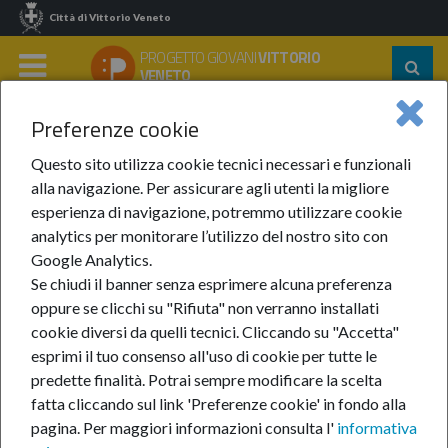
Città di Vittorio Veneto
PROGETTO GIOVANI
VITTORIO
Segu
VENETO
su:
MENU
Preferenze cookie
Home
Notizie
Anno 2022
Luglio 2022
UN|DESA Fellowships Programme
Questo sito utilizza cookie tecnici necessari e funzionali
alla navigazione. Per assicurare agli utenti la migliore
UN|DESA Fellowships
esperienza di navigazione, potremmo utilizzare cookie
analytics per monitorare l’utilizzo del nostro sito con
Programme
Google Analytics.
Se chiudi il banner senza esprimere alcuna preferenza
oppure se clicchi su "Rifiuta" non verranno installati
5-lug-2022
cookie diversi da quelli tecnici. Cliccando su "Accetta"
esprimi il tuo consenso all'uso di cookie per tutte le
CATEGORIE:
Lavoro
predette finalità.
Potrai sempre modificare la scelta
fatta cliccando sul link 'Preferenze cookie' in fondo alla
La
pagina.
Per maggiori informazioni consulta l'
informativa
DG