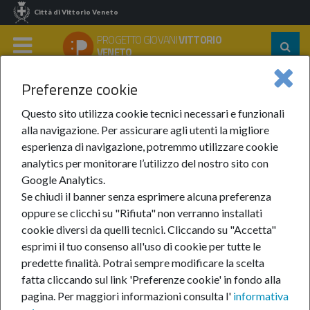
Città di Vittorio Veneto
PROGETTO GIOVANI
VITTORIO
Segu
VENETO
su:
MENU
Preferenze cookie
Home
Notizie
Anno 2024
Agosto 2024
Volontariato In Ambito Educativo In Germania
Questo sito utilizza cookie tecnici necessari e funzionali
alla navigazione. Per assicurare agli utenti la migliore
Volontariato in ambito
esperienza di navigazione, potremmo utilizzare cookie
analytics per monitorare l’utilizzo del nostro sito con
educativo in Germania
Google Analytics.
Se chiudi il banner senza esprimere alcuna preferenza
oppure se clicchi su "Rifiuta" non verranno installati
8-ago-2024
cookie diversi da quelli tecnici. Cliccando su "Accetta"
esprimi il tuo consenso all'uso di cookie per tutte le
predette finalità.
Potrai sempre modificare la scelta
fatta cliccando sul link 'Preferenze cookie' in fondo alla
pagina.
Per maggiori informazioni consulta l'
informativa