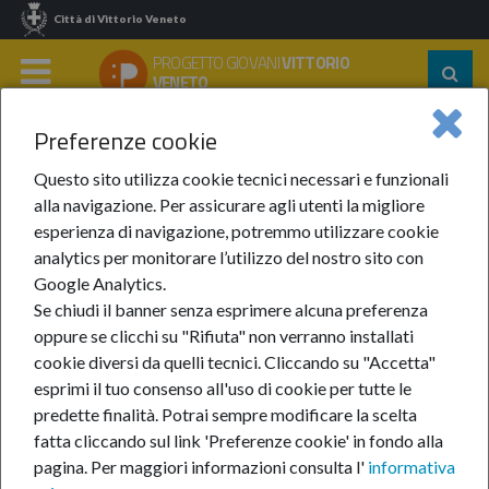
Città di Vittorio Veneto
PROGETTO GIOVANI
VITTORIO
Segu
VENETO
su:
MENU
Preferenze cookie
Home
Notizie
Anno 2024
Dicembre 2024
Musei Gratuiti A Padova Per Le Festività Natalizie
Questo sito utilizza cookie tecnici necessari e funzionali
alla navigazione. Per assicurare agli utenti la migliore
Musei gratuiti a Padova
esperienza di navigazione, potremmo utilizzare cookie
analytics per monitorare l’utilizzo del nostro sito con
per le festività natalizie
Google Analytics.
Se chiudi il banner senza esprimere alcuna preferenza
oppure se clicchi su "Rifiuta" non verranno installati
12-dic-2024
cookie diversi da quelli tecnici. Cliccando su "Accetta"
esprimi il tuo consenso all'uso di cookie per tutte le
In
predette finalità.
Potrai sempre modificare la scelta
fatta cliccando sul link 'Preferenze cookie' in fondo alla
pagina.
Per maggiori informazioni consulta l'
informativa