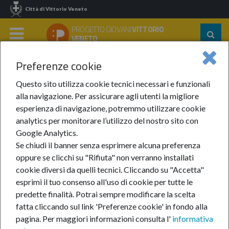
Città di Vittorio Veneto
PROGETTO GIOVANI
VITTORIO
Segu
VENETO
su:
MENU
Preferenze cookie
Home
Notizie
Anno 2025
Aprile 2025
Open Day UniPD
Questo sito utilizza cookie tecnici necessari e funzionali
Open Day UniPD
alla navigazione. Per assicurare agli utenti la migliore
esperienza di navigazione, potremmo utilizzare cookie
analytics per monitorare l’utilizzo del nostro sito con
17-apr-2025
Google Analytics.
Se chiudi il banner senza esprimere alcuna preferenza
CATEGORIE:
Orientarsi
Informagiovani
oppure se clicchi su "Rifiuta" non verranno installati
cookie diversi da quelli tecnici. Cliccando su "Accetta"
esprimi il tuo consenso all'uso di cookie per tutte le
predette finalità.
Potrai sempre modificare la scelta
fatta cliccando sul link 'Preferenze cookie' in fondo alla
pagina.
Per maggiori informazioni consulta l'
informativa