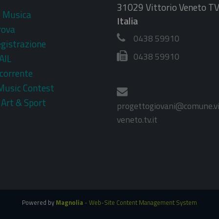
31029 Vittorio Veneto T
o Musica
Italia
rova
0438 59910
egistrazione
0438 59910
AIL
corrente
Music Contest
 Art & Sport
progettogiovani@comune.vi
veneto.tv.it
Powered by
Magnolia
- Web-Site Content Management System