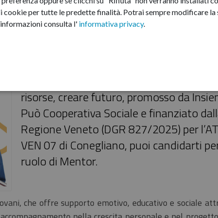
preferenza oppure se clicchi su "Rifiuta" non verranno installati co
i cookie per tutte le predette finalità.
Potrai sempre modificare la s
informazioni consulta l'
informativa privacy
.
Nell’ambito del progetto CONNESSIONI: 
risorse, creare futuro, promosso da Insie
Può Cooperativa Sociale e finanziato dal
Regione Veneto (DGR 827/2025) per l’A
VEN 07 di Conegliano, puoi candidarti per 
ruolo di Mentor.
iovani, che offre supporto emotivo, educativo e sociale at
 e accompagnamento nella crescita personale e nel progetto