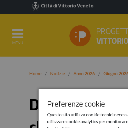
Città di Vittorio Veneto
PROGETT
VITTORI
MENU
Home
Notizie
Anno 2026
Giugno 202
Diventa Mento
Preferenze cookie
Questo sito utilizza cookie tecnici necess
che contano!
utilizzare cookie analytics per monitorare 