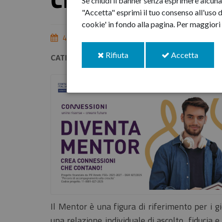
Se chiudi il banner senza esprimere alcuna 
"Accetta" esprimi il tuo consenso all'uso d
cookie' in fondo alla pagina.
Per maggiori 
4-giu-2026
i
i
Rifiuta
Accetta
CATEGORIE:
Partecipare
cookie
cookie
Il Mentor è una figura di riferimento per i g
una relazione individuale di ascolto, fiducia