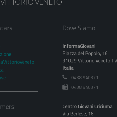
 VITTORIO VENETO
tarsi
Dove Siamo
InformaGiovani
o
Piazza del Popolo, 16
zione
31029 Vittorio Veneto T
aVittorioVeneto
Italia
ca
ive
0438 940371
0438 940371
imersi
Centro Giovani Criciuma
Via Berlese, 16