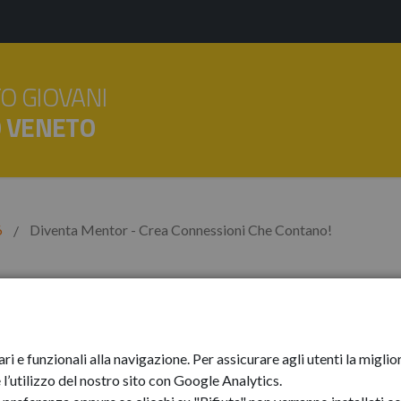
O GIOVANI
O VENETO
6
Diventa Mentor - Crea Connessioni Che Contano!
r - Crea Connessio
ari e funzionali alla navigazione. Per assicurare agli utenti la mig
l’utilizzo del nostro sito con Google Analytics.