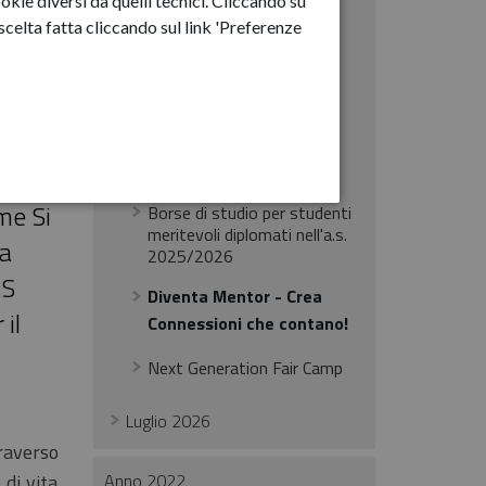
okie diversi da quelli tecnici. Cliccando su
Febbraio 2026
celta fatta cliccando sul link 'Preferenze
Marzo 2026
Aprile 2026
Maggio 2026
unire
Giugno 2026
me Si
Borse di studio per studenti
meritevoli diplomati nell'a.s.
la
2025/2026
TS
Diventa Mentor - Crea
il
Connessioni che contano!
Next Generation Fair Camp
Luglio 2026
traverso
 di vita
Anno 2022