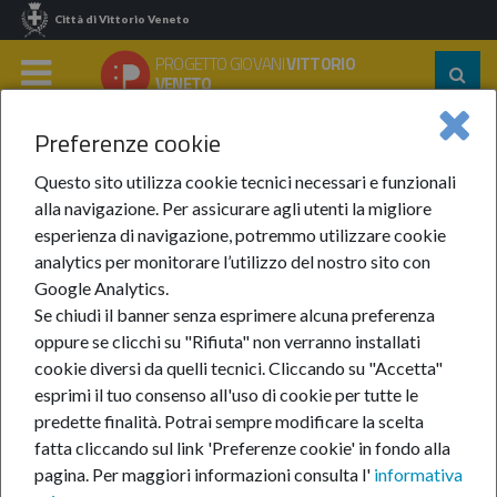
Città di Vittorio Veneto
PROGETTO GIOVANI
VITTORIO
Segu
VENETO
su:
MENU
Preferenze cookie
Home
Partecipare
Spaccatempo
Laboratori Conclusi
Laboratorio Di Podcast
Questo sito utilizza cookie tecnici necessari e funzionali
alla navigazione. Per assicurare agli utenti la migliore
Laboratorio di Podcast
esperienza di navigazione, potremmo utilizzare cookie
analytics per monitorare l’utilizzo del nostro sito con
Google Analytics.
18-set-2025
Se chiudi il banner senza esprimere alcuna preferenza
oppure se clicchi su "Rifiuta" non verranno installati
cookie diversi da quelli tecnici. Cliccando su "Accetta"
esprimi il tuo consenso all'uso di cookie per tutte le
predette finalità.
Potrai sempre modificare la scelta
fatta cliccando sul link 'Preferenze cookie' in fondo alla
pagina.
Per maggiori informazioni consulta l'
informativa