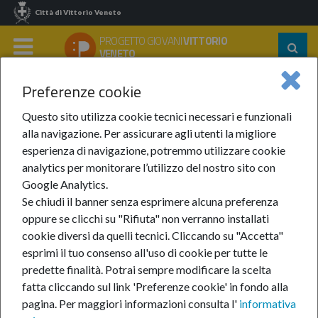
Città di Vittorio Veneto
PROGETTO GIOVANI
VITTORIO
Segu
VENETO
su:
MENU
Preferenze cookie
Home
In Evidenza
Anno 2026
Giugno 2026
Concluse Le Attività Del Laboratorio Sportivo
Questo sito utilizza cookie tecnici necessari e funzionali
alla navigazione. Per assicurare agli utenti la migliore
Concluse le attività del
esperienza di navigazione, potremmo utilizzare cookie
analytics per monitorare l’utilizzo del nostro sito con
laboratorio sportivo
Google Analytics.
Se chiudi il banner senza esprimere alcuna preferenza
oppure se clicchi su "Rifiuta" non verranno installati
26-giu-2026
cookie diversi da quelli tecnici. Cliccando su "Accetta"
esprimi il tuo consenso all'uso di cookie per tutte le
Si è
predette finalità.
Potrai sempre modificare la scelta
fatta cliccando sul link 'Preferenze cookie' in fondo alla
pagina.
Per maggiori informazioni consulta l'
informativa