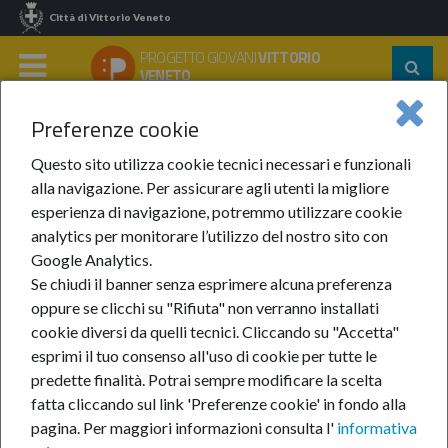
Città di Vittorio Veneto
PROGETTO GIOVANI
VITTORIO
Segu
VENETO
su:
MENU
Preferenze cookie
Home
In Evidenza
Anno 2026
Giugno 2026
Chiusura Estiva Del Centro Giovani Criciuma
Questo sito utilizza cookie tecnici necessari e funzionali
alla navigazione. Per assicurare agli utenti la migliore
Chiusura estiva del
esperienza di navigazione, potremmo utilizzare cookie
analytics per monitorare l’utilizzo del nostro sito con
Centro Giovani Criciuma
Google Analytics.
Se chiudi il banner senza esprimere alcuna preferenza
oppure se clicchi su "Rifiuta" non verranno installati
29-giu-2026
cookie diversi da quelli tecnici. Cliccando su "Accetta"
esprimi il tuo consenso all'uso di cookie per tutte le
Il
predette finalità.
Potrai sempre modificare la scelta
fatta cliccando sul link 'Preferenze cookie' in fondo alla
pagina.
Per maggiori informazioni consulta l'
informativa