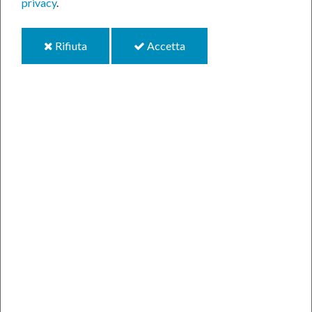
privacy
.
i
i
Rifiuta
Accetta
cookie
cookie
Centro Giovani Criciuma chiude dal 26 giugno fino al
04 settembre per la pausa estiva.
Grazie a tutti per questo anno
insieme!
Con la conclusione delle attività di quest'anno, il Centro
Giovani Criciuma salutano l'inizio della
pausa estiva
.