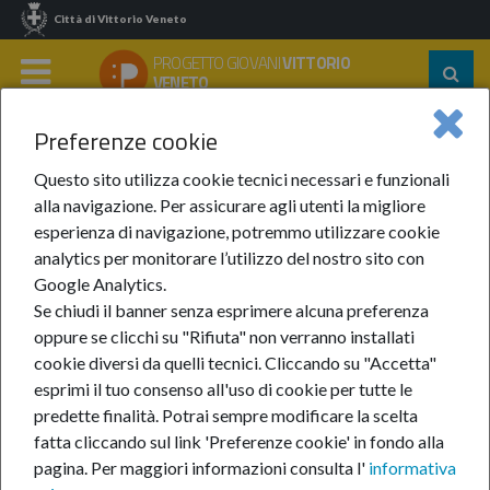
Città di Vittorio Veneto
PROGETTO GIOVANI
VITTORIO
Segu
VENETO
su:
MENU
Preferenze cookie
Home
Notizie
Anno 2024
Gennaio 2024
Nuovo Bando SCU
Questo sito utilizza cookie tecnici necessari e funzionali
alla navigazione. Per assicurare agli utenti la migliore
Nuovo Bando SCU
esperienza di navigazione, potremmo utilizzare cookie
analytics per monitorare l’utilizzo del nostro sito con
Google Analytics.
18-gen-2024
Se chiudi il banner senza esprimere alcuna preferenza
oppure se clicchi su "Rifiuta" non verranno installati
cookie diversi da quelli tecnici. Cliccando su "Accetta"
esprimi il tuo consenso all'uso di cookie per tutte le
predette finalità.
Potrai sempre modificare la scelta
fatta cliccando sul link 'Preferenze cookie' in fondo alla
pagina.
Per maggiori informazioni consulta l'
informativa