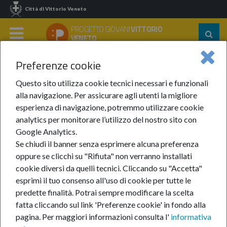
Città di Vittorio Veneto
PROGETTO GIOVANI
VITTORIO
Segu
VENETO
su:
MENU
Preferenze cookie
Home
Info
Categorie
Questo sito utilizza cookie tecnici necessari e funzionali
alla navigazione. Per assicurare agli utenti la migliore
esperienza di navigazione, potremmo utilizzare cookie
analytics per monitorare l’utilizzo del nostro sito con
Formazione
Google Analytics.
Se chiudi il banner senza esprimere alcuna preferenza
oppure se clicchi su "Rifiuta" non verranno installati
cookie diversi da quelli tecnici. Cliccando su "Accetta"
Spazio incontri e studio
esprimi il tuo consenso all'uso di cookie per tutte le
predette finalità.
Potrai sempre modificare la scelta
fatta cliccando sul link 'Preferenze cookie' in fondo alla
16-mar-2026
Apre un nuovo spazio gratuito dedicato ai
pagina.
Per maggiori informazioni consulta l'
informativa
giovani!
continua a leggere