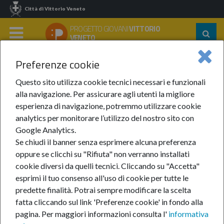
Città di Vittorio Veneto
PROGETTO GIOVANI
VITTORIO
Segu
VENETO
su:
MENU
Preferenze cookie
Home
Eventi
Anno 2024
Marzo 2024
Cineforum Sei Gradi
Questo sito utilizza cookie tecnici necessari e funzionali
Cineforum Sei Gradi
alla navigazione. Per assicurare agli utenti la migliore
esperienza di navigazione, potremmo utilizzare cookie
analytics per monitorare l’utilizzo del nostro sito con
Google Analytics.
mar
8
Se chiudi il banner senza esprimere alcuna preferenza
oppure se clicchi su "Rifiuta" non verranno installati
cookie diversi da quelli tecnici. Cliccando su "Accetta"
esprimi il tuo consenso all'uso di cookie per tutte le
mag
24
predette finalità.
Potrai sempre modificare la scelta
fatta cliccando sul link 'Preferenze cookie' in fondo alla
pagina.
Per maggiori informazioni consulta l'
informativa
Cineforum Sei Gradi