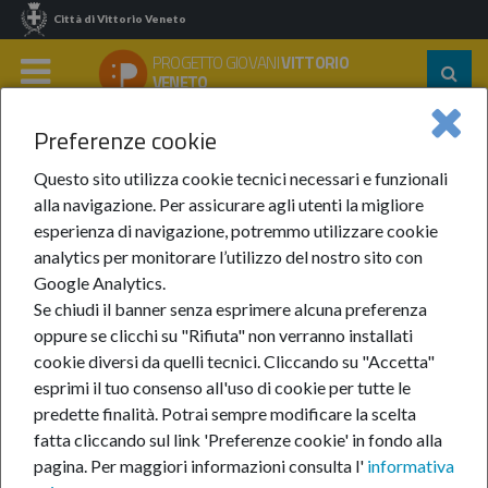
Città di Vittorio Veneto
PROGETTO GIOVANI
VITTORIO
Segu
VENETO
su:
MENU
Preferenze cookie
Home
Progetto Giovani
Un Po' Di Storia
Questo sito utilizza cookie tecnici necessari e funzionali
Un po' di storia
alla navigazione. Per assicurare agli utenti la migliore
esperienza di navigazione, potremmo utilizzare cookie
analytics per monitorare l’utilizzo del nostro sito con
Alcune iniziative, più di altre, hanno contribuito a far
Google Analytics.
diventare il Progetto Giovani di Vittorio Veneto quel
Se chiudi il banner senza esprimere alcuna preferenza
che è oggi.
oppure se clicchi su "Rifiuta" non verranno installati
cookie diversi da quelli tecnici. Cliccando su "Accetta"
esprimi il tuo consenso all'uso di cookie per tutte le
predette finalità.
Potrai sempre modificare la scelta
fatta cliccando sul link 'Preferenze cookie' in fondo alla
pagina.
Per maggiori informazioni consulta l'
informativa