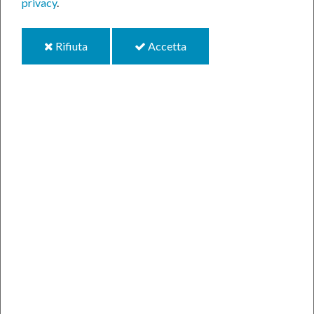
privacy
.
i
i
Rifiuta
Accetta
cookie
cookie
International Talent Campus
L'International Edition del Talent Campus
Vittorio Veneto
CONTINUA