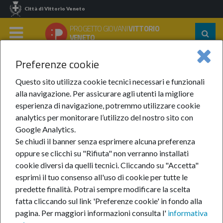
Città di Vittorio Veneto
PROGETTO GIOVANI
VITTORIO
Segu
VENETO
su:
MENU
Preferenze cookie
Home
Partecipare
Servizio Civile
Questo sito utilizza cookie tecnici necessari e funzionali
Servizio Civile
alla navigazione. Per assicurare agli utenti la migliore
esperienza di navigazione, potremmo utilizzare cookie
analytics per monitorare l’utilizzo del nostro sito con
Il Servizio civile volontario è una importante e
Google Analytics.
spesso unica occasione di crescita personale, una
Se chiudi il banner senza esprimere alcuna preferenza
opportunità di educazione alla cittadinanza attiva,
oppure se clicchi su "Rifiuta" non verranno installati
un prezioso strumento per aiutare le fasce più
cookie diversi da quelli tecnici. Cliccando su "Accetta"
esprimi il tuo consenso all'uso di cookie per tutte le
deboli della società contribuendo allo sviluppo
predette finalità.
Potrai sempre modificare la scelta
sociale, culturale ed economico del nostro Paese.
fatta cliccando sul link 'Preferenze cookie' in fondo alla
pagina.
Per maggiori informazioni consulta l'
informativa