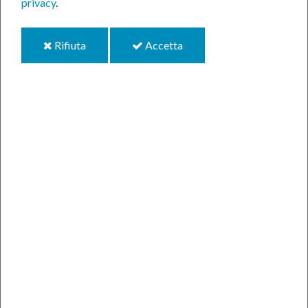
privacy
.
i
i
Rifiuta
Accetta
cookie
cookie
Chi sceglie di impegnarsi per dodici mesi nel
servizio civile volontario
, sceglie di aggiungere
un’esperienza qualificante al proprio bagaglio di