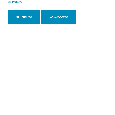
privacy
.
i
i
Rifiuta
Accetta
cookie
cookie
Informagiovani
Un luogo per orientarsi, fare domande e
ricevere risposte, trovare consulenza e
supporto per le scelte importanti… questo è
l'Informagiovani!
CONTINUA