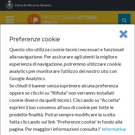
Città di Vittorio Veneto
PROGETTO GIOVANI
VITTORIO
Segu
VENETO
su:
MENU
Preferenze cookie
Home
Progetto Giovani
Sedi E Spazi
Questo sito utilizza cookie tecnici necessari e funzionali
Sedi e spazi
alla navigazione. Per assicurare agli utenti la migliore
esperienza di navigazione, potremmo utilizzare cookie
analytics per monitorare l’utilizzo del nostro sito con
Un solo Progetto Giovani, più sedi in varie parti della
Google Analytics.
città, ciascuna dedicata ad attività diverse.
Se chiudi il banner senza esprimere alcuna preferenza
oppure se clicchi su "Rifiuta" non verranno installati
cookie diversi da quelli tecnici. Cliccando su "Accetta"
esprimi il tuo consenso all'uso di cookie per tutte le
predette finalità.
Potrai sempre modificare la scelta
fatta cliccando sul link 'Preferenze cookie' in fondo alla
pagina.
Per maggiori informazioni consulta l'
informativa