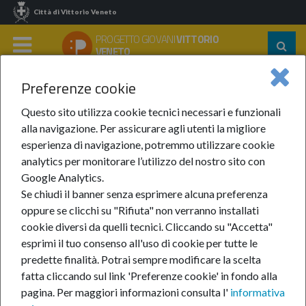
Città di Vittorio Veneto
PROGETTO GIOVANI
VITTORIO
Segu
VENETO
su:
MENU
Preferenze cookie
Home
Progetto Giovani
Chi Siamo
Questo sito utilizza cookie tecnici necessari e funzionali
Chi siamo
alla navigazione. Per assicurare agli utenti la migliore
esperienza di navigazione, potremmo utilizzare cookie
analytics per monitorare l’utilizzo del nostro sito con
Google Analytics.
Se chiudi il banner senza esprimere alcuna preferenza
oppure se clicchi su "Rifiuta" non verranno installati
cookie diversi da quelli tecnici. Cliccando su "Accetta"
esprimi il tuo consenso all'uso di cookie per tutte le
predette finalità.
Potrai sempre modificare la scelta
fatta cliccando sul link 'Preferenze cookie' in fondo alla
pagina.
Per maggiori informazioni consulta l'
informativa