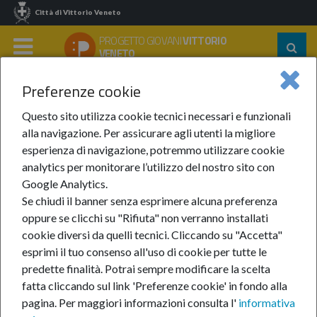
Città di Vittorio Veneto
PROGETTO GIOVANI
VITTORIO
Segu
VENETO
su:
MENU
Preferenze cookie
Home
Eventi
Anno 2025
Gennaio 2025
Questo sito utilizza cookie tecnici necessari e funzionali
Gennaio 2025
alla navigazione. Per assicurare agli utenti la migliore
esperienza di navigazione, potremmo utilizzare cookie
analytics per monitorare l’utilizzo del nostro sito con
Google Analytics.
Se chiudi il banner senza esprimere alcuna preferenza
oppure se clicchi su "Rifiuta" non verranno installati
cookie diversi da quelli tecnici. Cliccando su "Accetta"
In questa sezione:
Gennaio 2025
esprimi il tuo consenso all'uso di cookie per tutte le
A piedi scalzi - Il musical
predette finalità.
Potrai sempre modificare la scelta
Extracon Pordenone
fatta cliccando sul link 'Preferenze cookie' in fondo alla
Pace - Per ricordare
pagina.
Per maggiori informazioni consulta l'
informativa
La zona d'interesse