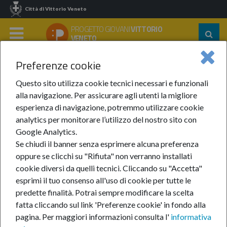
Città di Vittorio Veneto
PROGETTO GIOVANI
VITTORIO
Segu
VENETO
su:
MENU
Preferenze cookie
Home
In Evidenza
Anno 2024
Marzo 2024
Questo sito utilizza cookie tecnici necessari e funzionali
Marzo 2024
alla navigazione. Per assicurare agli utenti la migliore
esperienza di navigazione, potremmo utilizzare cookie
analytics per monitorare l’utilizzo del nostro sito con
Google Analytics.
Se chiudi il banner senza esprimere alcuna preferenza
oppure se clicchi su "Rifiuta" non verranno installati
cookie diversi da quelli tecnici. Cliccando su "Accetta"
In questa sezione:
Marzo 2024
esprimi il tuo consenso all'uso di cookie per tutte le
I Colori della Violenza: inaugurazione nuova panchina
predette finalità.
Potrai sempre modificare la scelta
Festa di Pasqua al Centro Giovani Criciuma
fatta cliccando sul link 'Preferenze cookie' in fondo alla
Hand by Hand: da pari a pari
pagina.
Per maggiori informazioni consulta l'
informativa