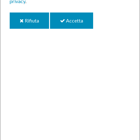
privacy
.
i
i
Rifiuta
Accetta
cookie
cookie
Anno 2024
Gennaio 2024
Febbraio 2024
Marzo 2024
I Colori della Violenza: inaugurazione nuova panchina
Festa di Pasqua al Centro Giovani Criciuma
Hand by Hand: da pari a pari
Aprile 2024
Maggio 2024