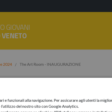
O GIOVANI
O VENETO
e 2024
The Art Room - INAUGURAZIONE
 - INAUGURAZIONE
ari e funzionali alla navigazione. Per assicurare agli utenti la mig
l’utilizzo del nostro sito con Google Analytics.