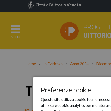
Città di Vittorio Veneto
PROGETT
VITTORI
MENU
Home
In Evidenza
Anno 2024
Dicembr
The Art Room
Preferenze cookie
Questo sito utilizza cookie tecnici necess
utilizzare cookie analytics per monitorare 
12-dic-2024