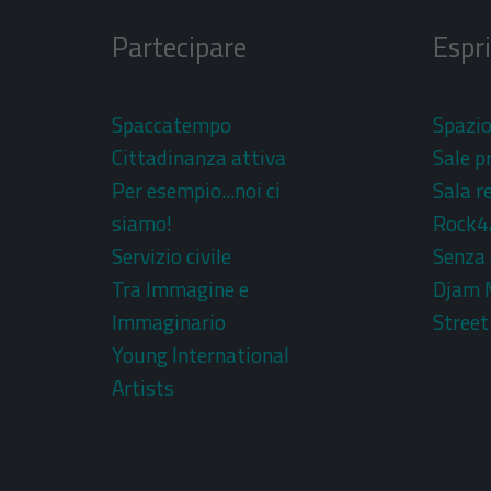
Partecipare
Espr
Spaccatempo
Spazi
Cittadinanza attiva
Sale p
Per esempio...noi ci
Sala r
siamo!
Rock4
Servizio civile
Senza 
Tra Immagine e
Djam 
Immaginario
Street
Young International
Artists