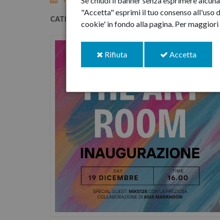
Se chiudi il banner senza esprimere alcuna 
"Accetta" esprimi il tuo consenso all'uso d
CATEGORIE:
Partecipare
Esprimersi
cookie' in fondo alla pagina.
Per maggiori 
i
i
Rifiuta
Accetta
cookie
cookie