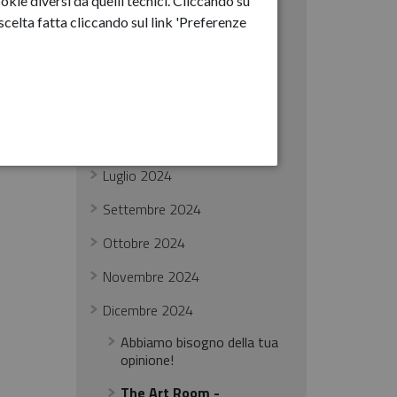
okie diversi da quelli tecnici. Cliccando su
Febbraio 2024
celta fatta cliccando sul link 'Preferenze
Marzo 2024
ore
Aprile 2024
à
Maggio 2024
Giugno 2024
Luglio 2024
Settembre 2024
Ottobre 2024
Novembre 2024
Dicembre 2024
Abbiamo bisogno della tua
opinione!
The Art Room -