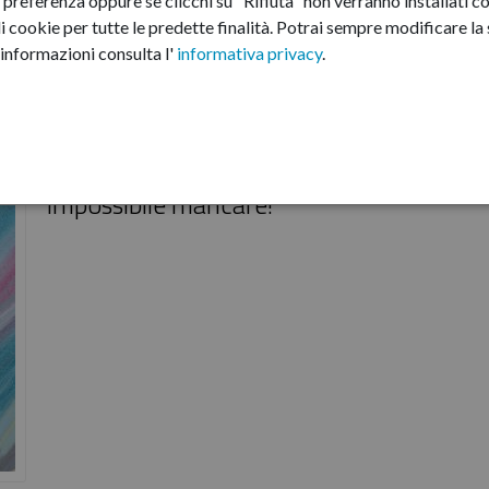
preferenza oppure se clicchi su "Rifiuta" non verranno installati co
i cookie per tutte le predette finalità.
Potrai sempre modificare la s
Centro Giovani Criciuma
informazioni consulta l'
informativa privacy
.
Save the date! Giovedì 19 dicembre alle 
19 presso il Centro Giovani Criciuma verr
inaugurata la nuova "Stanza dell'Arte":
impossibile mancare!