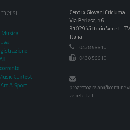
imersi
Centro Giovani Criciuma
Via Berlese, 16
31029 Vittorio Veneto T
o Musica
Italia
rova
0438 59910
egistrazione
0438 59910
AIL
corrente
Music Contest
 Art & Sport
progettogiovani@comune.vi
veneto.tv.it