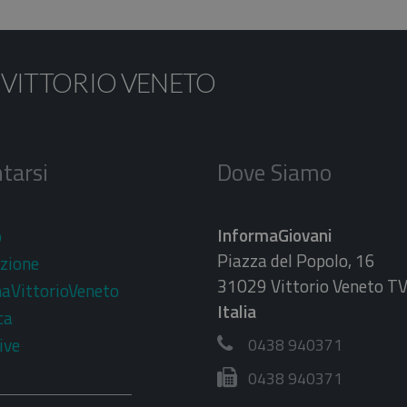
 VITTORIO VENETO
tarsi
Dove Siamo
InformaGiovani
o
Piazza del Popolo, 16
zione
31029 Vittorio Veneto T
aVittorioVeneto
Italia
ca
ive
0438 940371
0438 940371