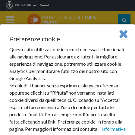
Città di Vittorio Veneto
PROGETTO GIOVANI
VITTORIO
Segu
VENETO
su:
MENU
Preferenze cookie
Home
Notizie
Anno 2022
Luglio 2022
Concorso #DiscoverEU 2022!
Questo sito utilizza cookie tecnici necessari e funzionali
alla navigazione. Per assicurare agli utenti la migliore
Concorso #DiscoverEU
esperienza di navigazione, potremmo utilizzare cookie
analytics per monitorare l’utilizzo del nostro sito con
2022!
Google Analytics.
Se chiudi il banner senza esprimere alcuna preferenza
oppure se clicchi su "Rifiuta" non verranno installati
28-lug-2022
cookie diversi da quelli tecnici. Cliccando su "Accetta"
esprimi il tuo consenso all'uso di cookie per tutte le
CATEGORIE:
Esprimersi
predette finalità.
Potrai sempre modificare la scelta
fatta cliccando sul link 'Preferenze cookie' in fondo alla
pagina.
Per maggiori informazioni consulta l'
informativa