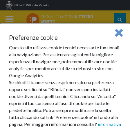
Città di Vittorio Veneto
PROGETTO GIOVANI
VITTORIO
Segu
VENETO
su:
MENU
Preferenze cookie
Home
Notizie
Questo sito utilizza cookie tecnici necessari e funzionali
alla navigazione. Per assicurare agli utenti la migliore
esperienza di navigazione, potremmo utilizzare cookie
analytics per monitorare l’utilizzo del nostro sito con
Notizie
Google Analytics.
Se chiudi il banner senza esprimere alcuna preferenza
oppure se clicchi su "Rifiuta" non verranno installati
cookie diversi da quelli tecnici. Cliccando su "Accetta"
esprimi il tuo consenso all'uso di cookie per tutte le
predette finalità.
Potrai sempre modificare la scelta
fatta cliccando sul link 'Preferenze cookie' in fondo alla
pagina.
Per maggiori informazioni consulta l'
informativa