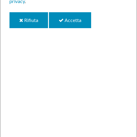
privacy
.
i
i
Rifiuta
Accetta
cookie
cookie
5-AGO-2026
Autodifesa e consapevolezza:
impara a proteggerti da
aggressioni fisiche e virtuali
Una psicologa e un istruttore ti coinvolgeranno in
un laboratorio esperenziale gratuito ...