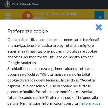
Città di Vittorio Veneto
PROGETTO GIOVANI
VITTORIO
Segu
VENETO
su:
MENU
Preferenze cookie
Home
Notizie
Anno 2023
Settembre 2023
Questo sito utilizza cookie tecnici necessari e funzionali
Settembre 2023
alla navigazione. Per assicurare agli utenti la migliore
esperienza di navigazione, potremmo utilizzare cookie
analytics per monitorare l’utilizzo del nostro sito con
Google Analytics.
Se chiudi il banner senza esprimere alcuna preferenza
oppure se clicchi su "Rifiuta" non verranno installati
cookie diversi da quelli tecnici. Cliccando su "Accetta"
In questa sezione:
Settembre 2023
esprimi il tuo consenso all'uso di cookie per tutte le
Pordenonelegge e le nuove tecnologie
predette finalità.
Potrai sempre modificare la scelta
Cercasi comparse!
fatta cliccando sul link 'Preferenze cookie' in fondo alla
Tirocini presso l'IFAD
pagina.
Per maggiori informazioni consulta l'
informativa
Corso gratuito IFTS