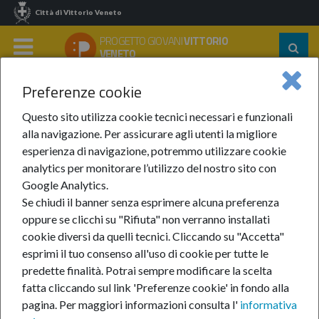
Città di Vittorio Veneto
PROGETTO GIOVANI
VITTORIO
Segu
VENETO
su:
MENU
Preferenze cookie
Home
Notizie
Anno 2022
Aprile 2022
“L’arte Del BenESSERE”
Questo sito utilizza cookie tecnici necessari e funzionali
alla navigazione. Per assicurare agli utenti la migliore
“L’arte del benESSERE”
esperienza di navigazione, potremmo utilizzare cookie
analytics per monitorare l’utilizzo del nostro sito con
Google Analytics.
27-apr-2022
Se chiudi il banner senza esprimere alcuna preferenza
oppure se clicchi su "Rifiuta" non verranno installati
CATEGORIE:
Esprimersi
cookie diversi da quelli tecnici. Cliccando su "Accetta"
esprimi il tuo consenso all'uso di cookie per tutte le
La
predette finalità.
Potrai sempre modificare la scelta
fatta cliccando sul link 'Preferenze cookie' in fondo alla
pagina.
Per maggiori informazioni consulta l'
informativa