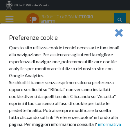
Città di Vittorio Veneto
PROGETTO GIOVANI
VITTORIO
Segu
VENETO
su:
MENU
Preferenze cookie
Home
Notizie
Anno 2022
Settembre 2022
Laboratori Gratuiti Del Progetto Giovani Conegliano
Questo sito utilizza cookie tecnici necessari e funzionali
alla navigazione. Per assicurare agli utenti la migliore
Laboratori gratuiti del
esperienza di navigazione, potremmo utilizzare cookie
analytics per monitorare l’utilizzo del nostro sito con
Progetto Giovani
Google Analytics.
Se chiudi il banner senza esprimere alcuna preferenza
Conegliano
oppure se clicchi su "Rifiuta" non verranno installati
cookie diversi da quelli tecnici. Cliccando su "Accetta"
esprimi il tuo consenso all'uso di cookie per tutte le
predette finalità.
Potrai sempre modificare la scelta
5-set-2022
fatta cliccando sul link 'Preferenze cookie' in fondo alla
In avvio le nuove proposte laboratoriali del
pagina.
Per maggiori informazioni consulta l'
informativa